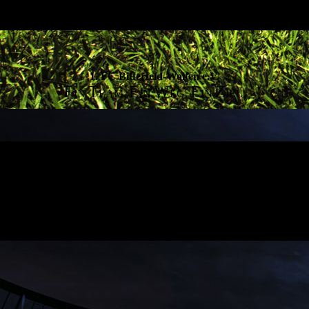
1. FC Bitterfeld-Wolfen e.V.
E
T
E
W
E
Z
IN
EAM.
IN
EG.
IN
IEL.