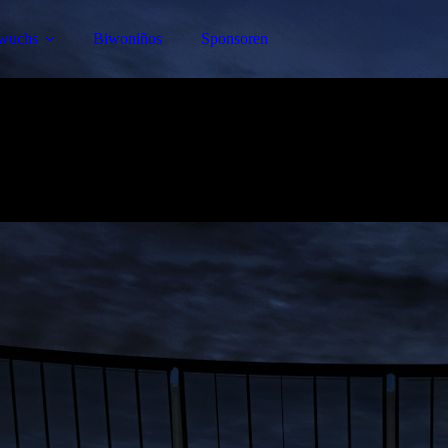
wuchs
Biwoniños
Sponsoren